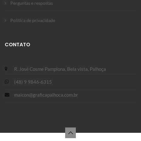
Perguntas e respostas
Política de privacidade
CONTATO
R. José Cosme Pamplona, Bela vista, Palhoça
(48) 9 9846-6315
maicon@graficapalhoca.com.br