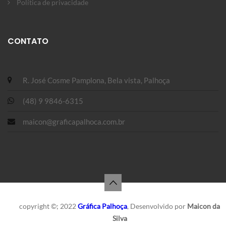
Política de privacidade
CONTATO
R. José Cosme Pamplona, Bela vista, Palhoça
(48) 9 9846-6315
maicon@graficapalhoca.com.br
copyright ©; 2022
Gráfica Palhoça
, Desenvolvido por
Maicon da
Silva