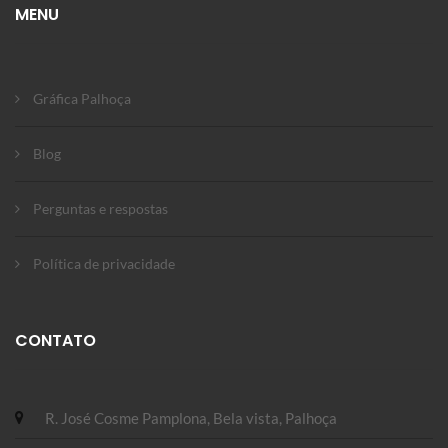
MENU
Gráfica Palhoça
Blog
Perguntas e respostas
Política de privacidade
CONTATO
R. José Cosme Pamplona, Bela vista, Palhoça