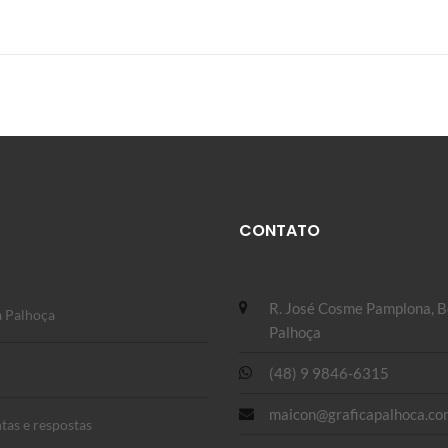
CONTATO
R. José Cosme Pamplona, Be
a Palhoça
Palhoça
(48) 9 9846-6315
maicon@graficapalhoca.co
tas e respostas