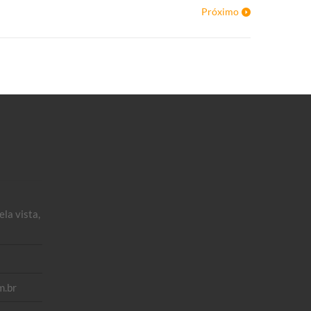
Próximo
la vista,
m.br