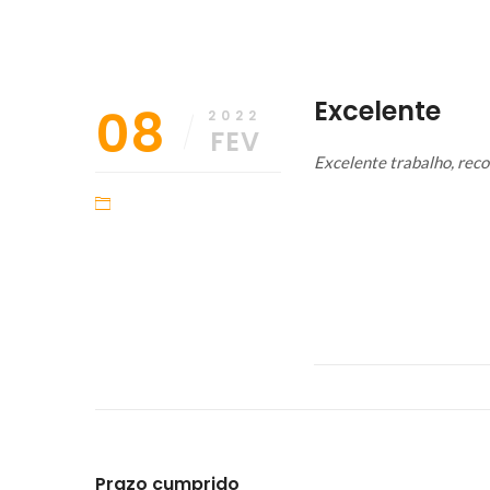
08/02/2022
Maicon
Excelente
08
2022
FEV
Excelente trabalho, rec
Prazo cumprido