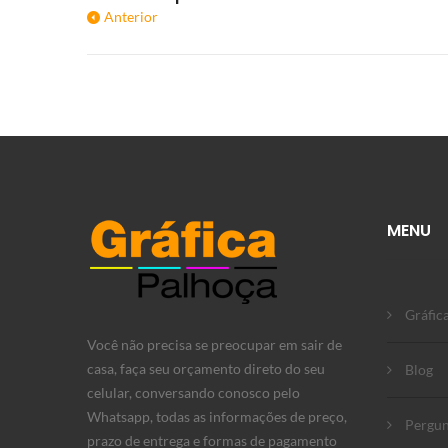
Anterior
MENU
Gráfic
Você não precisa se preocupar em sair de
casa, faça seu orçamento direto do seu
Blog
celular, conversando conosco pelo
Whatsapp, todas as informações de preço,
Pergun
prazo de entrega e formas de pagamento